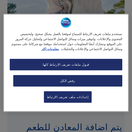
نستخدم ملفات تعريف الارتباط للسماح لموقعنا بالعمل بشكل صحيح، ولتخصيص
المحتوى والإعلانات، ولتوفير ميزات وسائل التواصل الاجتماعي ولتحليل حركة المرور
على الموقع. ونشارك أيضًا المعلومات حول استخدامك موقعنا مع شركائنا على مستوى
ما هي المياه النقية؟
وسائل التواصل الاجتماعي والإعلانات والتحليلات.
معلومات اكثر
قبول ملفات تعريف الارتباط كلها
نحن نزود مياهنا من الآبار، وثم تمر في عملية الجودة المكونة
من 12 خطوة. هذا يعني أننا نلتزم بمعايير صارمة للمياه المعبأة
رفض الكل
في عبوات. لذا يمكنك التأكد من التمتع بنفس الطعم المنعش
والنظيف.
إعدادات ملف تعريف الارتباط
يتم اضافة المعادن للطعم