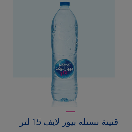
قنينة نستله بيور لايف 1.5 لتر