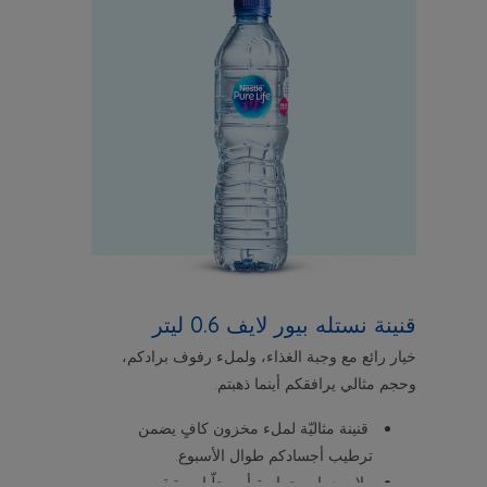
قنينة نستله بيور لايف 0.6 ليتر
خيار رائع مع وجبة الغذاء، ولملء رفوف برادكم،
وحجم مثالي يرافقكم أينما ذهبتم.
قنينة مثاليّة لملء مخزون كافٍ يضمن
ترطيب أجسادكم طوال الأسبوع.
بلا سعرات حرارية أو محلّيات، تبقى