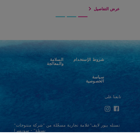
المياه خير بديل عن المشروبات المليئة
عرض التفاصيل
بالسكر.
مياه نظيفة وسلسة المذاق على
الدوام، بفضل خطواتنا الثماني لضمان
جودة منتوجاتنا
شروط الإستخدام
السلامة
والمعالجة
سياسة
الخصوصية
تابعنا على
نستله بيور لايف"علامة تجارية مسجّلة من "شركة منتوجات"
نستلة" - سويسرا