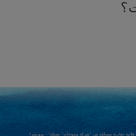
ت؟
"علامة تجارية مسجّلة من "شركة منتوجات" نستلة" - سويسرا