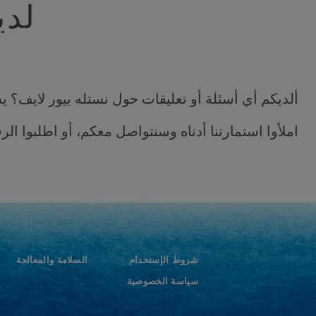
لدي
ألديكم أي أسئلة أو تعليقات حول نستله بيور لايف
املأوا استمارتنا أدناه وسنتواصل معكم، أو اطلبوا الرقم 1211 وسيسرنا تلقي اتص
شروط الإستخدام
السلامة والمعالجة
سياسة الخصوصية